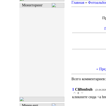
Главная
»
Фотоальбо
Мониторинг
П
« Пр
Всего комментариев
1
Cliftonbuh
(21.04.202
0
кликните сюда <a hre
Мини-чат