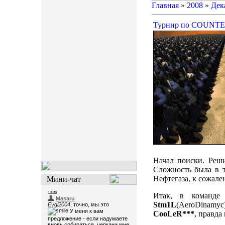
Главная
»
2008
»
Дек
Турнир по COUNTE
Начал поиски. Реши
Сложность была в т
Нефтегаза, к сожале
Мини-чат
Итак, в команде
Stm1L
(AeroDinamy
CooLeR***
, правда