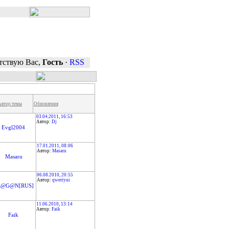
тствую Вас
,
Гость
·
RSS
Автор темы
Обновления
03.04.2011, 16:53
Автор:
Dj
Evgl2004
17.01.2011, 08:06
Автор:
Masaru
Masaru
06.08.2010, 20:55
Автор:
qwertyui
R@G@N[RUS]
11.06.2010, 13:14
Автор:
Faik
Faik