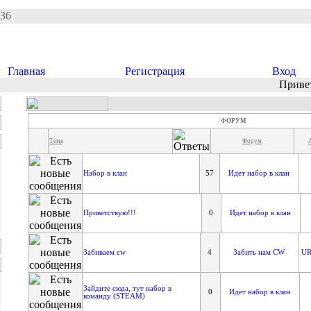
:36
Главная
Регистрация
Вход
Приве
ФОРУМ
Тема
Форум
Набор в клан
57
Идет набор в клан
Приветствую!!!
0
Идет набор в клан
Забиваем cw
4
Забить нам CW
U
Зайдите сюда, тут набор в
0
Идет набор в клан
команду (STEAM)